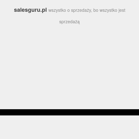
salesguru.pl
wszystko o sprzedaży, bo wszystko jest
sprzedażą