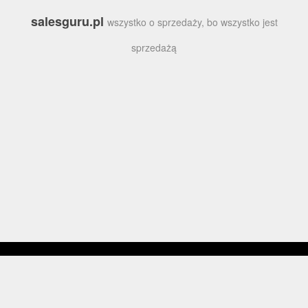
salesguru.pl
wszystko o sprzedaży, bo wszystko jest
sprzedażą